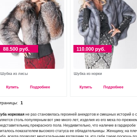
88.500 руб.
110.000 руб.
Шубка из лисы
Шубка из норки
Купить
Подробнее
Купить
Подробнее
траницы:
1
уба норковая
не раз становилась героиней анекдотов и смешных историй о су
вляется столь популярным вот уже много лет, изделия из его меха по-прежне
редставительниц прекрасного пола. Неудивительно, что наличие в гардеробе
читалось показателем высокого статуса ее обладательницы. Женщину, на пле
уба, всегда проводят мечтательными взглядами те, кто себе такую роскошь по