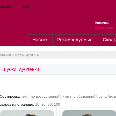
истрация
Вход
Корзина:
0
товара(ов)
Новые
Рекомендуемые
Скидк
Каталог
» Шубки, дубленки
Шубки, дубленки
Сортировка:
имя (по возрастанию)
|
имя (по убыванию)
|
цена (по 
оваров на странице:
10
,
20
,
50
,
100