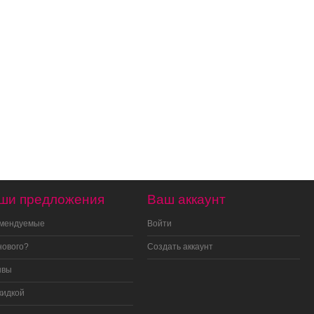
ши предложения
Ваш аккаунт
омендуемые
Войти
нового?
Создать аккаунт
ывы
кидкой