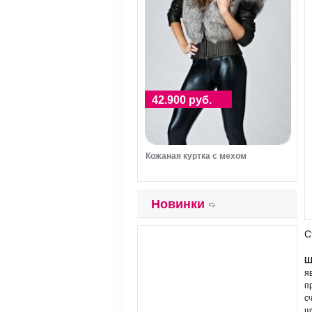
42.900 руб.
Кожаная куртка с мехом
Новинки
С
Ш
я
п
с
ш