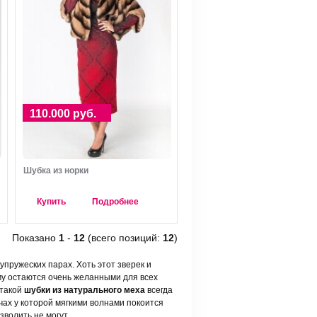
110.000 руб.
Шубка из норки
Купить
Подробнее
Показано
1
-
12
(всего позиций:
12
)
пружеских парах. Хоть этот зверек и
му остаются очень желанными для всех
 такой
шубки из натурального меха
всегда
чах у которой мягкими волнами покоится
зволить не могут.