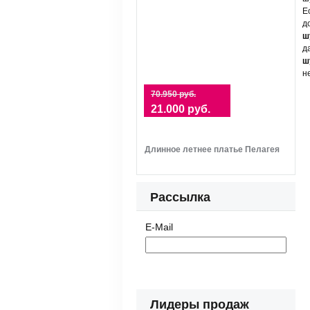
Е
д
ш
д
ш
н
70.950 руб.
21.000 руб.
Длинное летнее платье Пелагея
Рассылка
E-Mail
Лидеры продаж