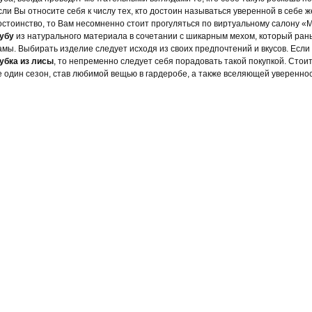
сли Вы относите себя к числу тех, кто достоин называться уверенной в себе 
остоинство, то Вам несомненно стоит прогуляться по виртуальному салону «
убу
из натурального материала в сочетании с шикарным мехом, который ран
амы. Выбирать изделие следует исходя из своих предпочтений и вкусов. Если
убка из лисы
, то непременно следует себя порадовать такой покупкой. Стоит
е один сезон, став любимой вещью в гардеробе, а также вселяющей увереннос