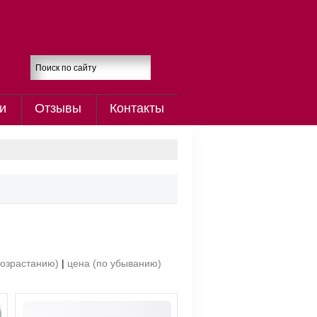
и
Отзывы
Контакты
возрастанию)
|
цена (по убыванию)