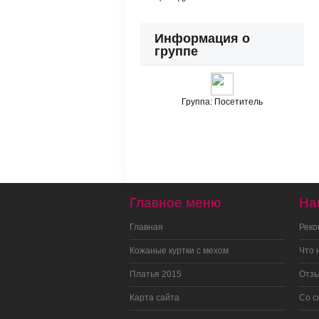
Информация о
группе
Группа:
Посетитель
Главное меню
На
Главная
Рек
Кожаные куртки с мехом
Что 
Платья 2015
Отз
Карта сайта
Со с