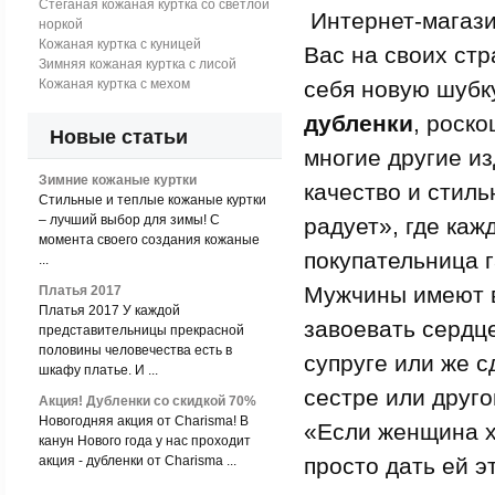
Стеганая кожаная куртка со светлой
Интернет-магази
норкой
Кожаная куртка с куницей
Вас на своих ст
Зимняя кожаная куртка с лисой
Кожаная куртка с мехом
себя новую шубк
дубленки
, роск
Новые статьи
многие другие и
Зимние кожаные куртки
качество и стил
Стильные и теплые кожаные куртки
– лучший выбор для зимы! С
радует», где каж
момента своего создания кожаные
покупательница 
...
Мужчины имеют в
Платья 2017
Платья 2017 У каждой
завоевать сердце
представительницы прекрасной
половины человечества есть в
супруге или же с
шкафу платье. И ...
сестре или друго
Акция! Дубленки со скидкой 70%
Новогодняя акция от Charisma! В
«Если женщина х
канун Нового года у нас проходит
акция - дубленки от Charisma ...
просто дать ей э