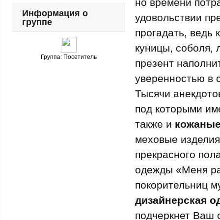
но времени потра
Информация о
удовольствии пр
группе
прогадать, ведь
куницы, соболя, 
Группа:
Посетитель
презент наполни
уверенностью в 
Тысячи анекдото
под которыми им
также и
кожаные
меховые изделия
прекрасного пол
одежды «Меня ра
покорительниц м
дизайнерская о
подчеркнет Ваш 