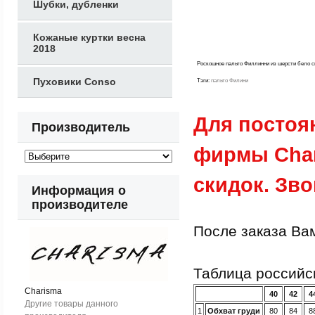
Шубки, дубленки
Кожаные куртки весна
2018
Роскошное пальто Филлинни из шерсти бело с
Пуховики Conso
Тэги:
пальто Филини
Для постоя
Производитель
фирмы Char
скидок. Зво
Информация о
производителе
После заказа Ва
Таблица российс
Charisma
40
42
4
Другие товары данного
1
Обхват груди
80
84
8