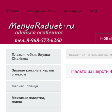
Доставка
Расширенный поиск
Регистрация
Вход
Новы
»
»
Платья, юбки, блузки
Каталог
Пальто, плащи
Charisma
Зимние кожаные куртки
Пальто из шерсти 
с мехом
Пальто, плащи
Меховые жилетки,
пончо