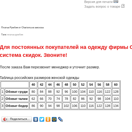
Версия для печати
Задать вопрос о товаре
Платье Румбия от Charisma из вискозы
Тэги:
платье румбия
Для постоянных покупателей на одежду фирмы C
система скидок. Звоните!
После заказа Вам перезвонит менеджер и уточнит размер.
Таблица российских размеров женской одежды
40
42
44
46
48
50
52
54
56
58
60
1
Обхват груди
80
84
88
92
96
100
104
110
116
122
128
2
Обхват талии
62
66
70
74
78
82
86
92
98
104
110
3
Обхват бедер
86
90
94
98
102
106
110
116
122
128
134
Поделиться…