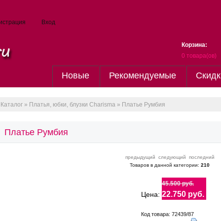
истрация
Вход
Корзина:
0
товара(ов)
Новые
Рекомендуемые
Скидк
Каталог
»
Платья, юбки, блузки Charisma
» Платье Румбия
Платье Румбия
предыдущий
следующий
последний
Товаров в данной категории:
210
45.500 руб.
22.750 руб.
Цена:
Код товара: 72439/87