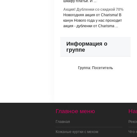
шкафу платье. И ...
Акция! Дубленки со скидкой 70%
Новогодняя акция от Charisma! В
канун Нового года у нас проходит
акция - дубленки от Charisma ...
Информация о
группе
Группа:
Посетитель
Главное меню
На
Главная
Рек
Кожаные куртки с мехом
Что 