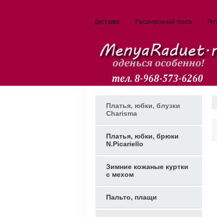
Доставка
Расширенный поиск
Рег
Платья, юбки, блузки
Charisma
Платья, юбки, брюки
N.Picariello
Зимние кожаные куртки
с мехом
Пальто, плащи