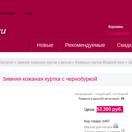
истрация
Вход
Корзина:
0
товара(ов)
Новые
Рекомендуемые
Скидк
Каталог
»
Зимние кожаные куртки с мехом
»
Кожаные куртки Biogonti view
» Зи
Зимняя кожаная куртка с чернобуркой
предыдущий
следующий
последний
Товаров в данной категории:
39
53.300 руб.
Цена:
Код товара: b497
Версия для печати
Задать вопрос о товаре