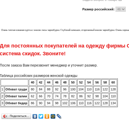
Размер российский:
Очень теплая кожаная куртка с мехом лисы чернобурки. Глубокий капюшон, отороченный мехом чернобурки. Очень хорошо
Для постоянных покупателей на одежду фирмы C
система скидок. Звоните!
После заказа Вам перезвонит менеджер и уточнит размер.
Таблица российских размеров женской одежды
40
42
44
46
48
50
52
54
56
58
60
1
Обхват груди
80
84
88
92
96
100
104
110
116
122
128
2
Обхват талии
62
66
70
74
78
82
86
92
98
104
110
3
Обхват бедер
86
90
94
98
102
106
110
116
122
128
134
Поделиться…