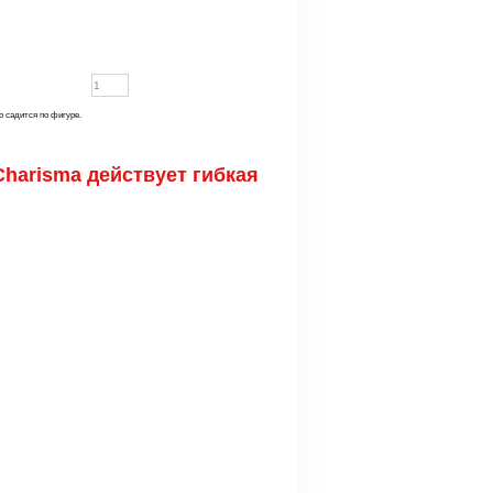
 садится по фигуре.
harisma действует гибкая