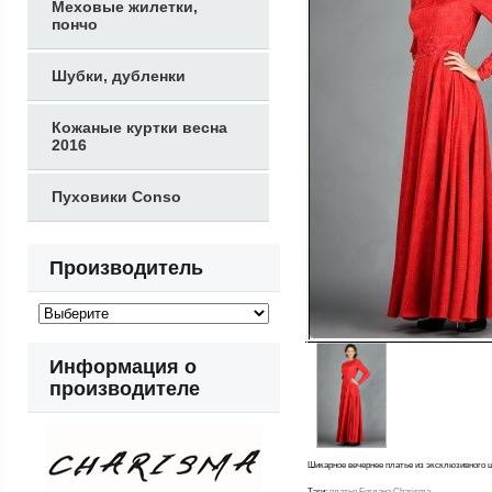
Меховые жилетки,
пончо
Шубки, дубленки
Кожаные куртки весна
2016
Пуховики Conso
Производитель
Информация о
производителе
Шикарное вечернее платье из эксклюзивного 
Тэги:
платье Богдана Charisma