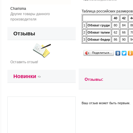
Charisma
Таблица российских размеро
Другие товары данного
40
42
4
производителя
1
Обхват груди
80
84
8
Отзывы
2
Обхват талии
62
66
7
3
Обхват бедер
86
90
9
Поделиться…
Оставить отзыв!
Новинки
Отзывы:
Ваш отзыв может быть первым.