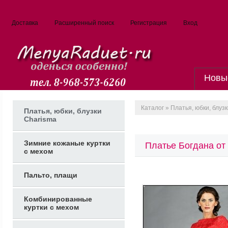
Доставка
Расширенный поиск
Регистрация
Вход
Новы
Каталог
»
Платья, юбки, блуз
Платья, юбки, блузки
Charisma
Зимние кожаные куртки
Платье Богдана от
с мехом
Пальто, плащи
Комбинированные
куртки с мехом