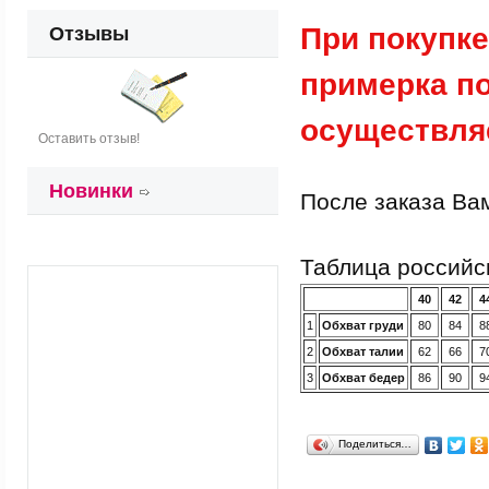
При покупке
Отзывы
примерка по
осуществля
Оставить отзыв!
Новинки
После заказа Ва
Таблица российс
40
42
4
1
Обхват груди
80
84
8
2
Обхват талии
62
66
7
3
Обхват бедер
86
90
9
Поделиться…