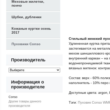
Меховые жилетки,
пончо
Шубки, дубленки
Кожаные куртки осень
2017
Стильный женский пу
Удлиненная куртка прита
Пуховики Conso
застегивается на метал
мехом шиншиллового кро
внутренний карман – на п
Производитель
водонепроницаемой ткани
вязаных митенок: контра
Состав:
верх - 60% полиэ
Информация о
наполнитель - 10% перо 
производителе
Доступные цвета:
argon, 
Conso
Другие товары данного
Тэги:
Пуховик Conso WM
производителя