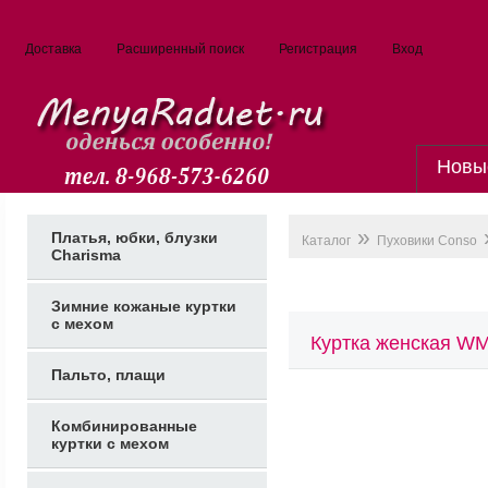
Доставка
Расширенный поиск
Регистрация
Вход
Новы
»
Платья, юбки, блузки
Каталог
Пуховики Conso
Charisma
Зимние кожаные куртки
с мехом
Куртка женская W
Пальто, плащи
Комбинированные
куртки с мехом