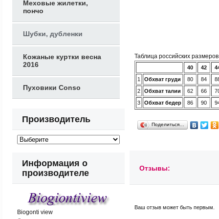
Меховые жилетки,
пончо
Шубки, дубленки
Кожаные куртки весна
Таблица российских размеро
2016
40
42
4
1
Обхват груди
80
84
8
Пуховики Conso
2
Обхват талии
62
66
7
3
Обхват бедер
86
90
9
Производитель
Поделиться…
Информация о
Отзывы:
производителе
Ваш отзыв может быть первым.
Biogonti view