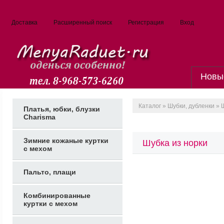
Доставка
Расширенный поиск
Регистрация
Вход
Новы
Каталог
»
Шубки, дубленки
» Ш
Платья, юбки, блузки
Charisma
Зимние кожаные куртки
Шубка из норки
с мехом
Пальто, плащи
Комбинированные
куртки с мехом