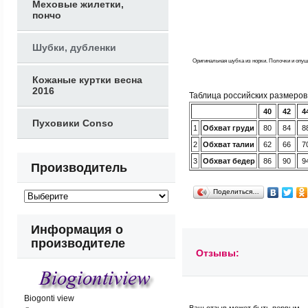
Меховые жилетки,
пончо
Шубки, дубленки
Оригинальная шубка из норки. Полочки и опу
Кожаные куртки весна
2016
Таблица российских размеро
40
42
4
Пуховики Conso
1
Обхват груди
80
84
8
2
Обхват талии
62
66
7
3
Обхват бедер
86
90
9
Производитель
Поделиться…
Информация о
производителе
Отзывы:
Biogonti view