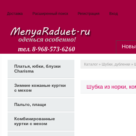
Доставка
Расширенный поиск
Регистрация
Вход
Новы
Каталог
»
Шубки, дубленки
» 
Платья, юбки, блузки
Charisma
Зимние кожаные куртки
Шубка из норки, к
с мехом
Пальто, плащи
Комбинированные
куртки с мехом