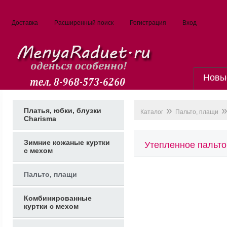
Доставка
Расширенный поиск
Регистрация
Вход
Новы
»
»
Платья, юбки, блузки
Каталог
Пальто, плащи
Charisma
Зимние кожаные куртки
Утепленное пальт
с мехом
Пальто, плащи
Комбинированные
куртки с мехом