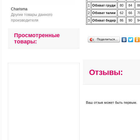
1
Обхват груди
80
84
8
Charisma
2
Обхват талии
62
66
7
Другие товары данного
производителя
3
Обхват бедер
86
90
9
Просмотренные
Поделиться…
товары:
Отзывы:
Ваш отзыв может быть первым.