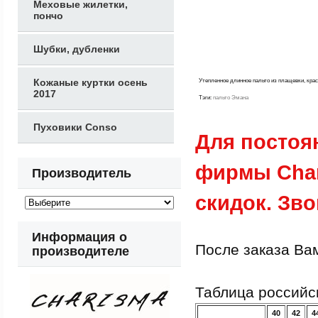
Меховые жилетки,
пончо
Шубки, дубленки
Кожаные куртки осень
Утепленное длинное пальто из плащевки, крас
2017
Тэги:
пальто Эмана
Пуховики Conso
Для постоя
фирмы Char
Производитель
скидок. Зво
Информация о
После заказа Ва
производителе
Таблица российс
40
42
4