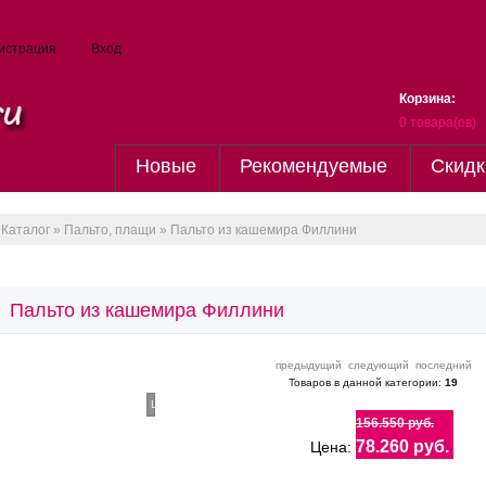
истрация
Вход
Корзина:
0
товара(ов)
Новые
Рекомендуемые
Скидк
Каталог
»
Пальто, плащи
» Пальто из кашемира Филлини
Пальто из кашемира Филлини
предыдущий
следующий
последний
Товаров в данной категории:
19
Loading...
156.550 руб.
78.260 руб.
Цена: