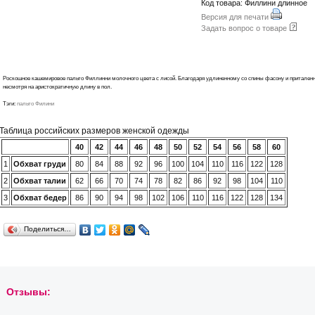
Код товара: Филлини длинное
Версия для печати
Задать вопрос о товаре
Роскошное кашемировое пальто Филлинни молочного цвета с лисой. Благодаря удлиненному со спины фасону и приталенн
несмотря на аристократичную длину в пол.
Тэги:
пальто Филини
Таблица российских размеров женской одежды
40
42
44
46
48
50
52
54
56
58
60
1
Обхват груди
80
84
88
92
96
100
104
110
116
122
128
2
Обхват талии
62
66
70
74
78
82
86
92
98
104
110
3
Обхват бедер
86
90
94
98
102
106
110
116
122
128
134
Поделиться…
Отзывы: