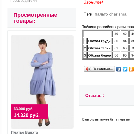
производителя
Звоните!
Просмотренные
Тэги:
пальто charisma
товары:
Таблица российских размеро
40
42
4
1
Обхват груди
80
84
8
2
Обхват талии
62
66
7
3
Обхват бедер
86
90
9
Поделиться…
Отзывы:
63.000 руб.
14.320 руб.
Ваш отзыв может быть первым.
Платье Винэта