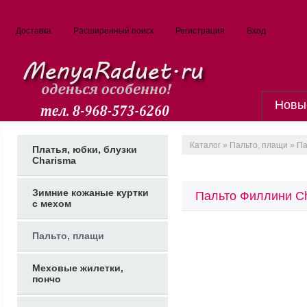
Доставка
Расширенный поиск
Регистрация
Вход
Новы
Каталог
»
Пальто, плащи
» Па
Платья, юбки, блузки
Charisma
Зимние кожаные куртки
Пальто Филлини C
с мехом
Пальто, плащи
Меховые жилетки,
пончо