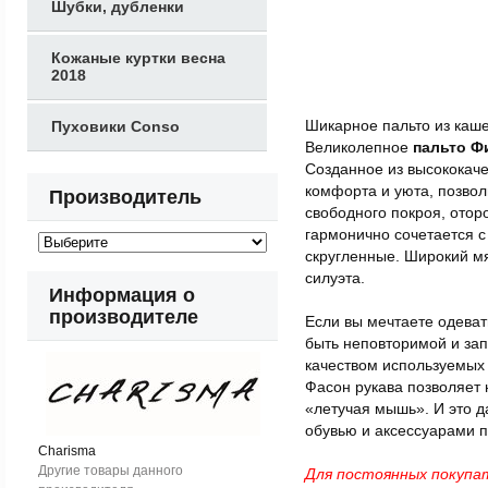
Шубки, дубленки
Кожаные куртки весна
2018
Пуховики Conso
Шикарное пальто из каш
Великолепное
пальто Ф
Созданное из высококач
комфорта и уюта, позвол
Производитель
свободного покроя, ото
гармонично сочетается с
скругленные. Широкий мя
силуэта.
Информация о
производителе
Если вы мечтаете одеват
быть неповторимой и за
качеством используемых
Фасон рукава позволяет 
«летучая мышь». И это д
обувью и аксессуарами п
Charisma
Другие товары данного
Для постоянных покупа