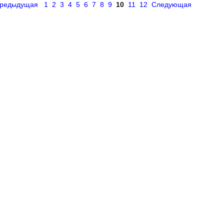
редыдущая
1
2
3
4
5
6
7
8
9
10
11
12
Следующая