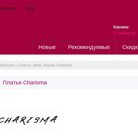
истрация
Вход
Корзина:
0
товара(ов)
Новые
Рекомендуемые
Скидк
Каталог
» Платья, юбки, блузки Charisma
Платья Charisma