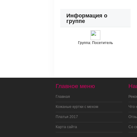
Информация о
группе
Группа:
Посетитель
Главное меню
На
Главная
Рек
Кожаные куртки с мехом
Что 
Платья 2017
Отз
Карта сайта
Со с