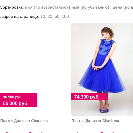
Сортировка:
имя (по возрастанию)
|
имя (по убыванию)
|
цена (по 
оваров на странице:
10
,
20
,
50
,
100
74.300 руб.
96.500 руб.
66.000 руб.
Платье Далин от Charisma
Платье Далин от Charisma