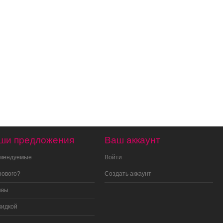
ши предложения
Ваш аккаунт
омендуемые
Войти
нового?
Создать аккаунт
ывы
кидкой