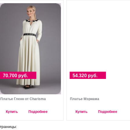
70.700 руб.
54.320 руб.
Платье Гленн от Charisma
Платье Мэриама
Купить
Подробнее
Купить
Подробнее
траницы: