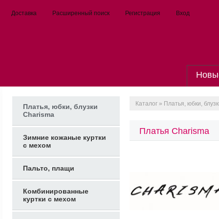
Доставка
Расширенный поиск
Регистрация
Вход
Новы
Каталог
» Платья, юбки, блуз
Платья, юбки, блузки
Charisma
Платья Charisma
Зимние кожаные куртки
с мехом
Пальто, плащи
Комбинированные
куртки с мехом