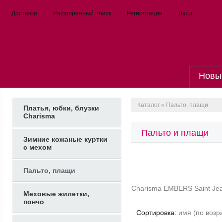
Доставка
Расширенный поиск
Регистрация
Вход
Новы
Каталог
» Пальто, плащи
Платья, юбки, блузки
Charisma
Пальто и плащи
Зимние кожаные куртки
с мехом
Пальто, плащи
Charisma
EMBERS
Saint Je
Меховые жилетки,
пончо
Сортировка:
имя (по возр